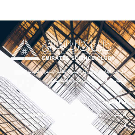
يركز نادي الإمارات العلمي على الإبداع والتفكير الإبداعي واكتساب المهارات
التقنية. بالتعاون مع فريق من الخبراء والمتخصصين
روابط مهمه
الرئيسية
حول النادي
أقسام النادي
ألبوم الصور
ألبوم الفيديو
اتصل بنا