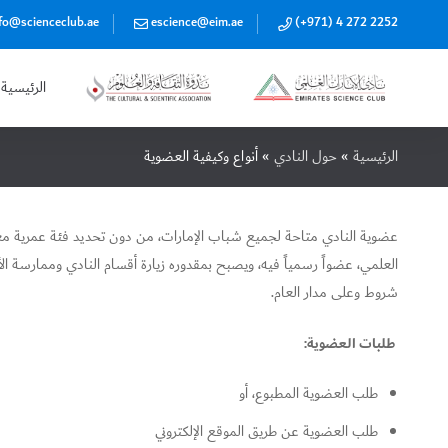
fo@scienceclub.ae
escience@eim.ae
(+971) 4 272 2252
الرئيسية
الرئيسية
»
حول النادي
»
أنواع وكيفية العضوية
عضوية النادي متاحة لجميع شباب الإمارات، من دون تحديد فئة عمرية مع
العلمي، عضواً رسمياً فيه، ويصبح بمقدوره زيارة أقسام النادي وممارسة الأع
شروط وعلى مدار العام.
طلبات العضوية:
طلب العضوية المطبوع
، أو
طلب العضوية عن طريق الموقع الإلكتروني