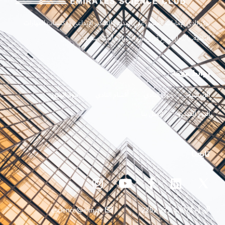
يركز نادي الإمارات العلمي على الإبداع والتفكير الإبداعي واكتساب المهارات
التقنية. بالتعاون مع فريق من الخبراء والمتخصصين
روابط مهمه
الرئيسية
حول النادي
أقسام النادي
ألبوم الصور
ألبوم الفيديو
اتصل بنا
تابعنا
escience@eim.ae
(+971) 4 272 2252