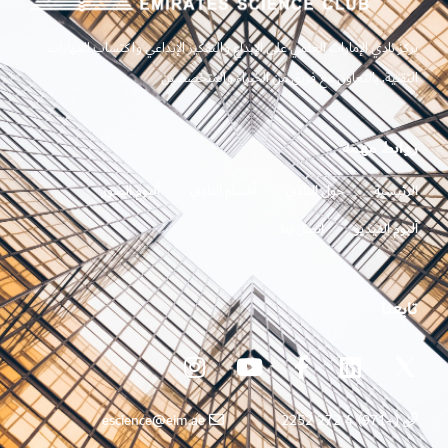
يركز نادي الإمارات العلمي على الإبداع والتفكير الإبداعي واكتساب المهارات
التقنية. بالتعاون مع فريق من الخبراء والمتخصصين
روابط مهمه
الرئيسية
حول النادي
أقسام النادي
ألبوم الصور
ألبوم الفيديو
اتصل بنا
تابعنا
escience@eim.ae
(+971) 4 272 2252