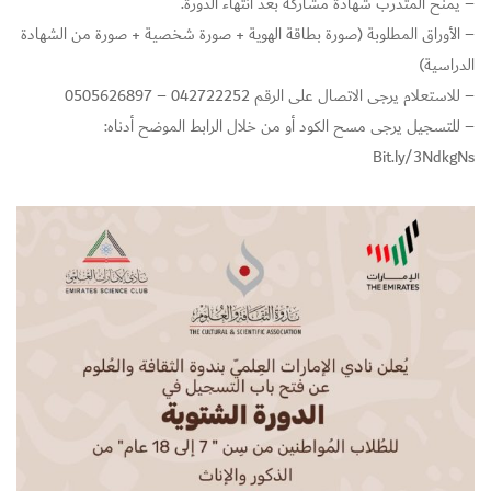
– يمنح المتدرب شهادة مشاركة بعد انتهاء الدورة.
– الأوراق المطلوبة (صورة بطاقة الهوية + صورة شخصية + صورة من الشهادة
الدراسية)
– للاستعلام يرجى الاتصال على الرقم 042722252 – 0505626897
– للتسجيل يرجى مسح الكود أو من خلال الرابط الموضح أدناه:
Bit.ly/3NdkgNs