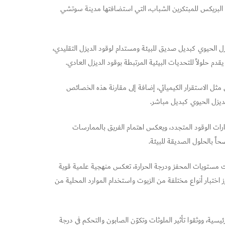
ة البريكس للمبتكرين الشباب، التي استضافتها مدينة سوتشي
ل الحيوي كبديل صديق للبيئة ومستدام لوقود الديزل التقليدي،
م حلولاً للتحديات البيئية المرتبطة بوقود الديزل العادي.
مثل الاستقرار الكيميائي، إضافة إلى مقارنة هذه الخصائص
ديزل الحيوي كبديل مباشر.
يارات الوقود المتجدد، ويعكس اهتمام الفريق بالممارسات
حاً بالحلول الصديقة للبيئة.
ذلك مستويات المحفز ودرجة الحرارة، تعكس منهجية علمية قوية
 اختبار أنواع مختلفة من الزيوت واستخدام الموارد المحلية من
يسية، ووثقوا تأثير الملوثات وتكوّن الصابون والتحكم في درجة