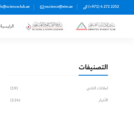
fo@scienceclub.ae
escience@eim.ae
(+971) 4 272 2252
الرئيسية
التصنيفات
اعلانات النادي
(19)
الأخبار
(124)