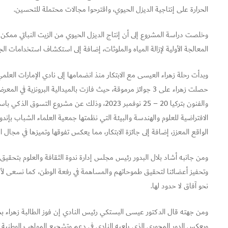
الحرارة على إنتاجية الديزل الحيوي، واقترحوا مجالات محتملة للتحسين.
وخلصت دراسة المشروع إلى أن إنتاج الديزل الحيوي من الزيت النباتي ممكن
المعالجة الأولية لإزالة المياه والملوثات، إضافة إلى استكشاف استخدامات ا
حصلت زهراء على 3 جوائز مرموقة، حيث فازت بالميدالية البرونزية 
والفنون بتركيا 20 – 25 نوفمبر 2023، وذلك عن مشر
الواقع المعزز، إضافة إلى جائزة الابتكار، مما يعكس تفوقها وتميزها في مجال الا
ومن جانبه أشاد بلال البدور رئيس مجلس إدارة ندوة الثقافة والعلوم بتحقيق هذا ا
وتحفيز أعضائنا لتحقيق طموحاتهم والمساهمة في رفعة الوطن، كما نسعى لأن 
نحو آفاق لا حدود لها.
ومن جهته قال الدكتور عيسى البستكي رئيس النادي إن فوز الطالبة زهراء بجائ
ويعكس الدور المحوري الذي يلعبه النادي في دعم وتشجيع المواهب الوطنية ا