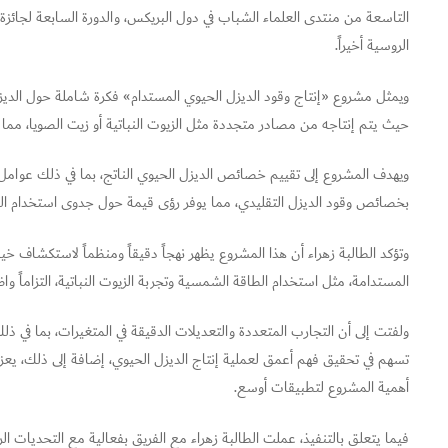
التاسعة من منتدى العلماء الشباب في دول البريكس، والدورة السابعة لجائز
الروسية أخيراً.
ويمثل مشروع «إنتاج وقود الديزل الحيوي المستدام» فكرة شاملة حول الديز
حيث يتم إنتاجه من مصادر متجددة مثل الزيوت النباتية أو زيت الصويا، مما يقد
ويهدف المشروع إلى تقييم خصائص الديزل الحيوي الناتج، بما في ذلك عوامل 
بخصائص وقود الديزل التقليدي، مما يوفر رؤى قيمة حول جدوى استخدام ال
وتؤكد الطالبة زهراء أن هذا المشروع يظهر نهجاً دقيقاً ومنظماً لاستكشاف خ
المستدامة، مثل استخدام الطاقة الشمسية وتجربة الزيوت النباتية، التزاماً واض
ولفتت إلى أن التجارب المتعددة والتعديلات الدقيقة في المتغيرات، بما في 
تسهم في تحقيق فهم أعمق لعملية إنتاج الديزل الحيوي، إضافة إلى ذلك، يعزز
أهمية المشروع لتطبيقات أوسع.
فيما يتعلق بالتنفيذ، عملت الطالبة زهراء مع الفريق بفعالية مع التحديات الرئ