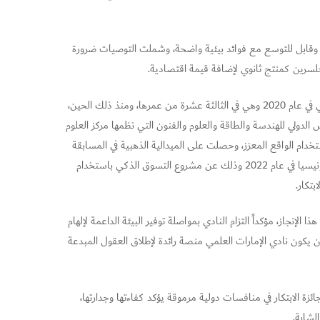
 وقابل للتوسع مع فوائد بيئية واضحة، وشملت التوصيات ضرورة
لجلسرين كمنتج ثانوي لإضافة قيمة اقتصادية.
وبدأت رحلة زهراء العيسى مع الابتكار منذ انضمامها إلى نادي الإمارات العلمي في عام 2020 وهي في الثالثة عشرة من عمرها، ومنذ ذلك الحين،
في المعرض الدولي للهندسة والطاقة والعلوم والفنون التي نظمها مركز العلوم
وع التسوق الذكي باستخدام الواقع المعزز، وحصلت على الميدالية الذهبية في المسابقة
الافتراضية للعلوم والهندسة والبيئة التي نظمتها جمعية العلماء الشباب بإندونيسيا في عام 2022 وذلك عن مشروع التسوق الذكي باستخدام
بتكار.
لإنجاز، مؤكداً التزام النادي بمواصلة توفير البيئة الداعمة لإلهام
يكون نادي الإمارات العلمي منصة رائدة لإطلاق العقول المبدعة
زة الابتكار في منافسات دولية مرموقة يؤكد كفاءتها وجدارتها،
لشابة.