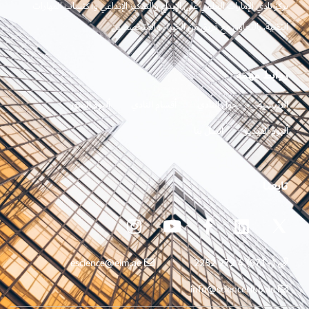
يركز نادي الإمارات العلمي على الإبداع والتفكير الإبداعي واكتساب المهارات
التقنية. بالتعاون مع فريق من الخبراء والمتخصصين
روابط مهمه
الرئيسية
حول النادي
أقسام النادي
ألبوم الصور
ألبوم الفيديو
اتصل بنا
تابعنا
escience@eim.ae
(+971) 4 272 2252
info@scienceclub.ae