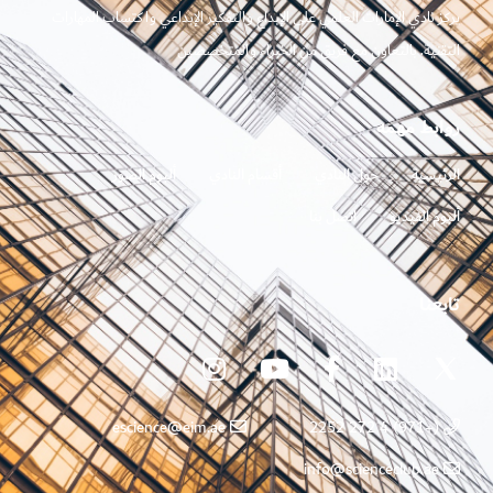
يركز نادي الإمارات العلمي على الإبداع والتفكير الإبداعي واكتساب المهارات
التقنية. بالتعاون مع فريق من الخبراء والمتخصصين
روابط مهمه
الرئيسية
حول النادي
أقسام النادي
ألبوم الصور
ألبوم الفيديو
اتصل بنا
تابعنا
escience@eim.ae
(+971) 4 272 2252
info@scienceclub.ae