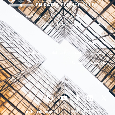
يركز نادي الإمارات العلمي على الإبداع والتفكير الإبداعي واكتساب المهارات
التقنية. بالتعاون مع فريق من الخبراء والمتخصصين
روابط مهمه
الرئيسية
حول النادي
أقسام النادي
ألبوم الصور
ألبوم الفيديو
اتصل بنا
تابعنا
escience@eim.ae
(+971) 4 272 2252